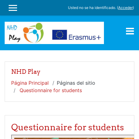
Salta al contenido principal
Usted no se ha identificado. (
Acceder
)
PANEL LATERAL
NHD Play
Página Principal
Páginas del sitio
Questionnaire for students
Questionnaire for students