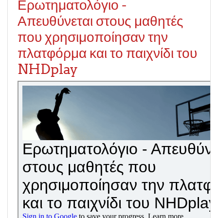
Ερωτηματολόγιο -
Απευθύνεται στους μαθητές
που χρησιμοποίησαν την
πλατφόρμα και το παιχνίδι του
NHDplay